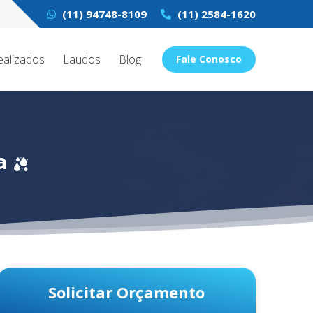
(11) 94748-8109
(11) 2584-1620
ealizados
Laudos
Blog
Fale Conosco
a
Solicitar Orçamento