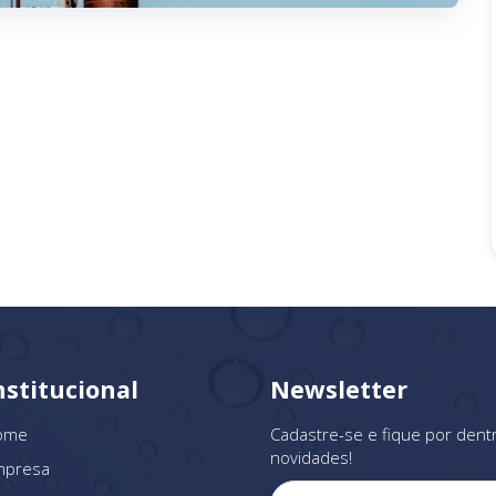
nstitucional
Newsletter
ome
Cadastre-se e fique por dent
novidades!
mpresa