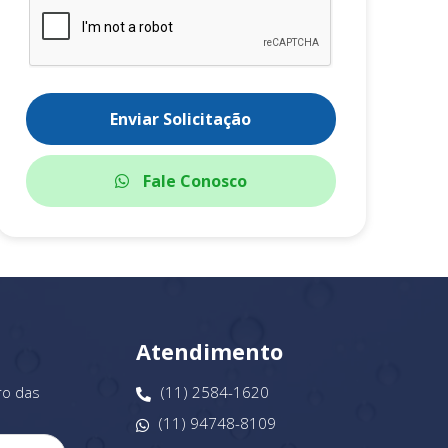
Enviar Solicitação
Fale Conosco
Atendimento
ro das
(11) 2584-1620
(11) 94748-8109