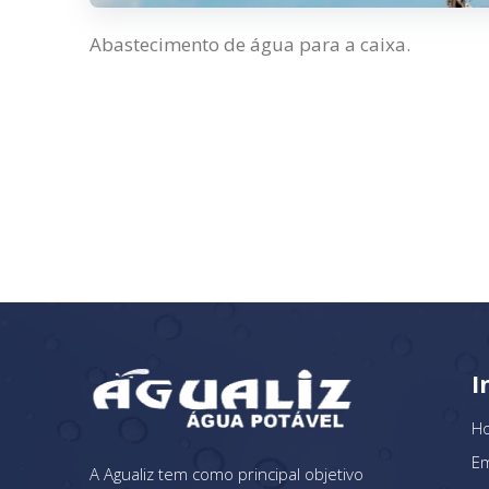
Abastecimento de água para a caixa.
I
H
E
A Agualiz tem como principal objetivo