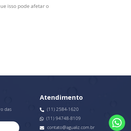
ue isso pode afetar o
Atendimento
ro das
(11) 2584-1620
(11) 94748-8109
contato@agualiz.com.br