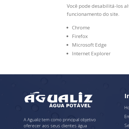
Você pode desabilitá-los a
funcionamento do site.
Chrome
Firefox
Microsoft Edge
Internet Explorer
I
H
E
A Agualiz tem como principal objetivo
Se
oferecer aos seus clientes água