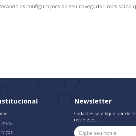
lterando as configurações do seu navegador, mas saiba q
nstitucional
Newsletter
ome
Cadastre-se e fique por dent
novidades!
mpresa
rviços