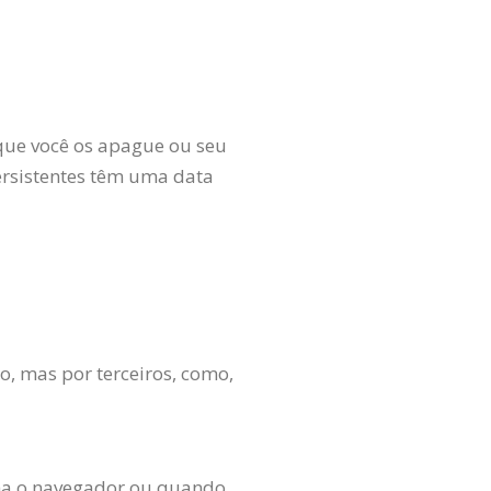
que você os apague ou seu
ersistentes têm uma data
o, mas por terceiros, como,
cha o navegador ou quando